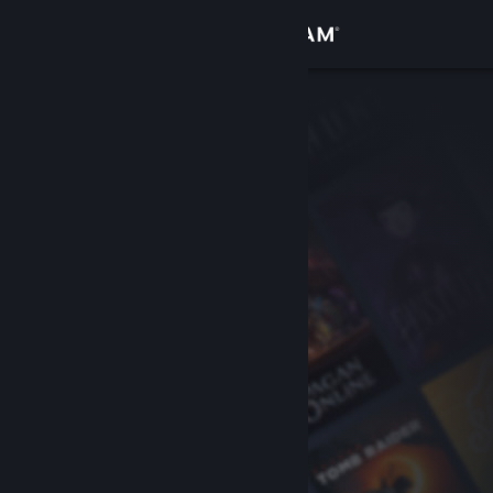
Login
Toko
Komunitas
Tentang
Bantuan
Ubah bahasa
Dapatkan Aplikasi Seluler Steam
Lihat situs web desktop