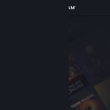
Login
Toko
Komunitas
Tentang
Bantuan
Ubah bahasa
Dapatkan Aplikasi Seluler Steam
Lihat situs web desktop