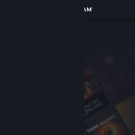
Login
Toko
Komunitas
Tentang
Bantuan
Ubah bahasa
Dapatkan Aplikasi Seluler Steam
Lihat situs web desktop