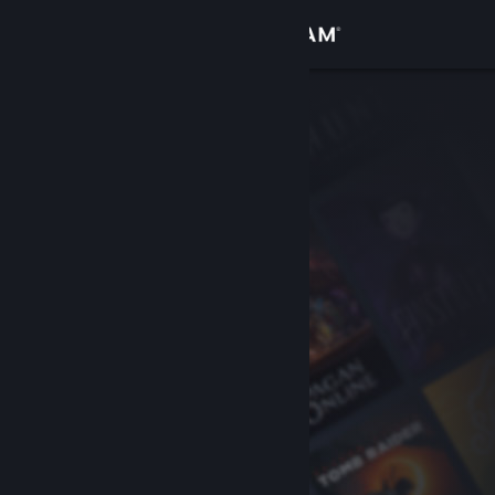
Login
Toko
Komunitas
Tentang
Bantuan
Ubah bahasa
Dapatkan Aplikasi Seluler Steam
Lihat situs web desktop