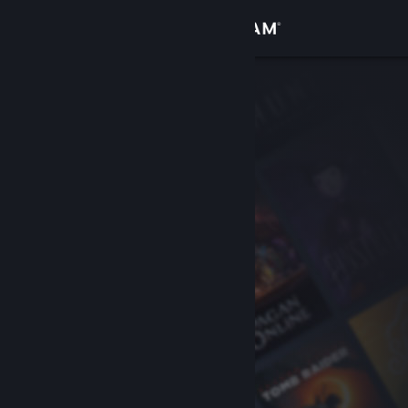
Login
Toko
Komunitas
Tentang
Bantuan
Ubah bahasa
Dapatkan Aplikasi Seluler Steam
Lihat situs web desktop