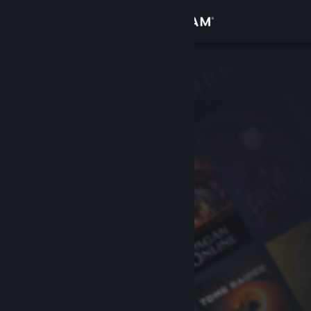
Login
Toko
Komunitas
Tentang
Bantuan
Ubah bahasa
Dapatkan Aplikasi Seluler Steam
Lihat situs web desktop