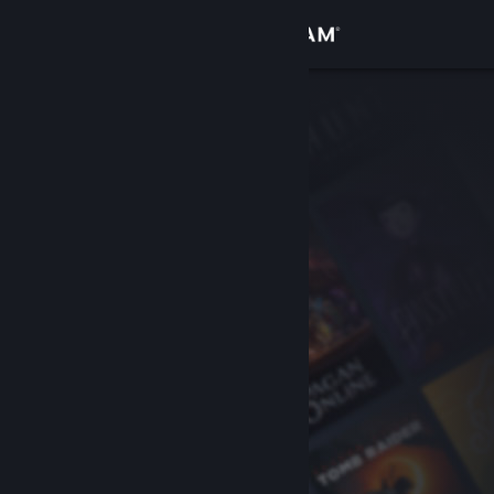
Login
Toko
Komunitas
Tentang
Bantuan
Ubah bahasa
Dapatkan Aplikasi Seluler Steam
Lihat situs web desktop