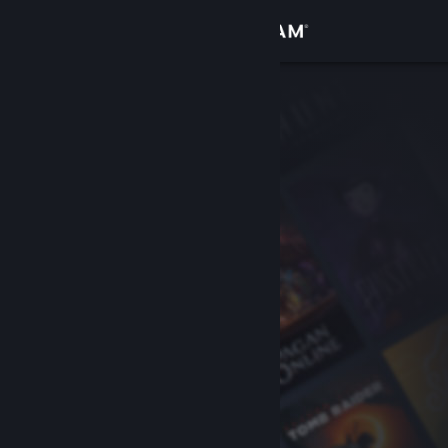
Login
Toko
Komunitas
Tentang
Bantuan
Ubah bahasa
Dapatkan Aplikasi Seluler Steam
Lihat situs web desktop