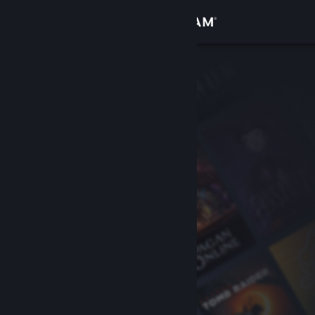
Login
Toko
Komunitas
Tentang
Bantuan
Ubah bahasa
Dapatkan Aplikasi Seluler Steam
Lihat situs web desktop