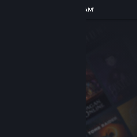
Login
Toko
Komunitas
Tentang
Bantuan
Ubah bahasa
Dapatkan Aplikasi Seluler Steam
Lihat situs web desktop