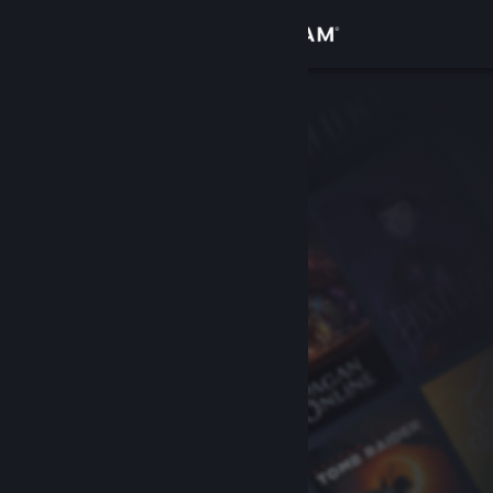
Login
Toko
Komunitas
Tentang
Bantuan
Ubah bahasa
Dapatkan Aplikasi Seluler Steam
Lihat situs web desktop