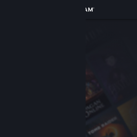
Login
Toko
Komunitas
Tentang
Bantuan
Ubah bahasa
Dapatkan Aplikasi Seluler Steam
Lihat situs web desktop