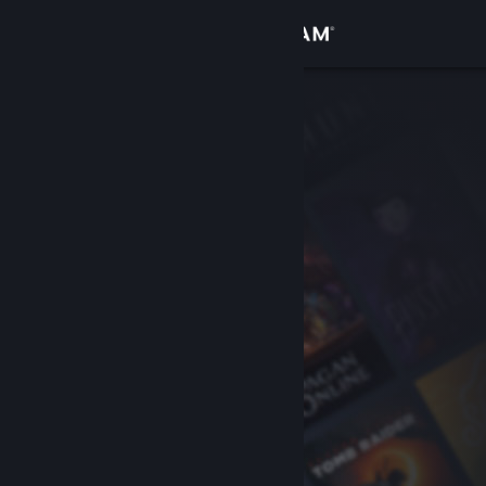
Login
Toko
Komunitas
Tentang
Bantuan
Ubah bahasa
Dapatkan Aplikasi Seluler Steam
Lihat situs web desktop