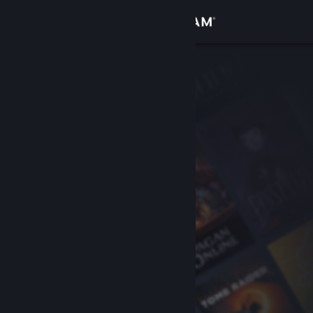
Login
Toko
Komunitas
Tentang
Bantuan
Ubah bahasa
Dapatkan Aplikasi Seluler Steam
Lihat situs web desktop