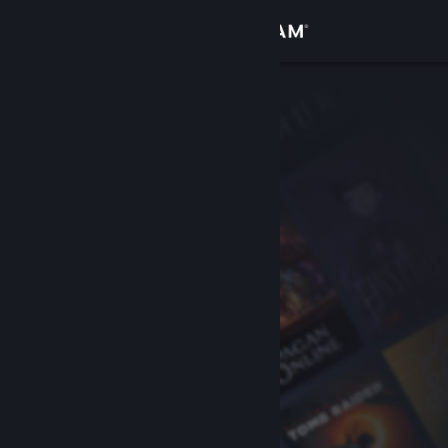
Login
Toko
Komunitas
Tentang
Bantuan
Ubah bahasa
Dapatkan Aplikasi Seluler Steam
Lihat situs web desktop