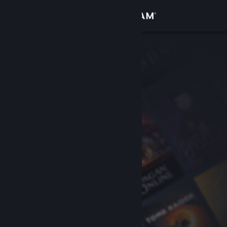
Login
Toko
Komunitas
Tentang
Bantuan
Ubah bahasa
Dapatkan Aplikasi Seluler Steam
Lihat situs web desktop