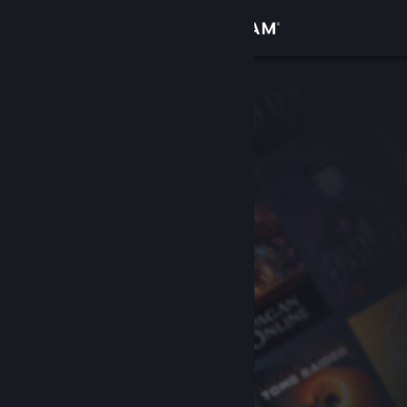
Login
Toko
Komunitas
Tentang
Bantuan
Ubah bahasa
Dapatkan Aplikasi Seluler Steam
Lihat situs web desktop