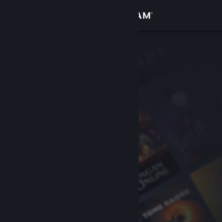
Login
Toko
Komunitas
Tentang
Bantuan
Ubah bahasa
Dapatkan Aplikasi Seluler Steam
Lihat situs web desktop