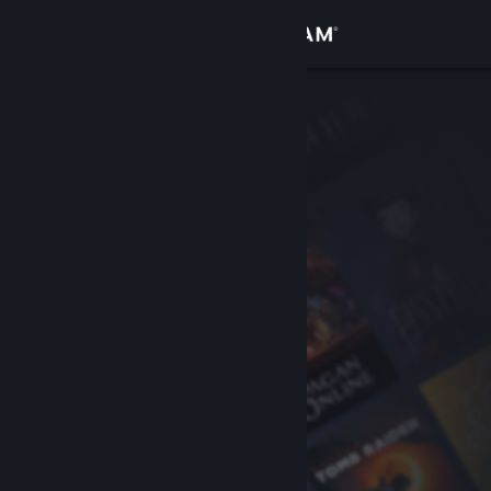
Login
Toko
Komunitas
Tentang
Bantuan
Ubah bahasa
Dapatkan Aplikasi Seluler Steam
Lihat situs web desktop