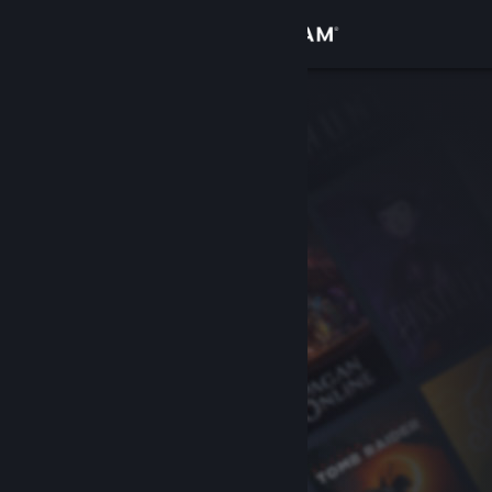
Login
Toko
Komunitas
Tentang
Bantuan
Ubah bahasa
Dapatkan Aplikasi Seluler Steam
Lihat situs web desktop