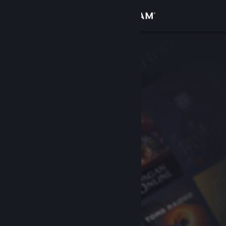
Login
Toko
Komunitas
Tentang
Bantuan
Ubah bahasa
Dapatkan Aplikasi Seluler Steam
Lihat situs web desktop