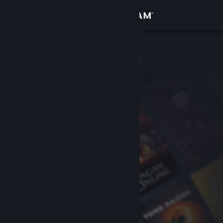
Login
Toko
Komunitas
Tentang
Bantuan
Ubah bahasa
Dapatkan Aplikasi Seluler Steam
Lihat situs web desktop