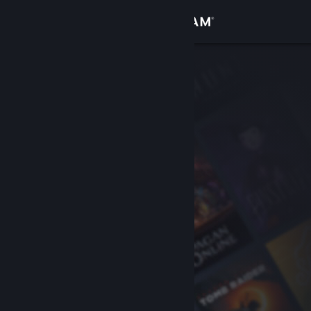
Login
Toko
Komunitas
Tentang
Bantuan
Ubah bahasa
Dapatkan Aplikasi Seluler Steam
Lihat situs web desktop