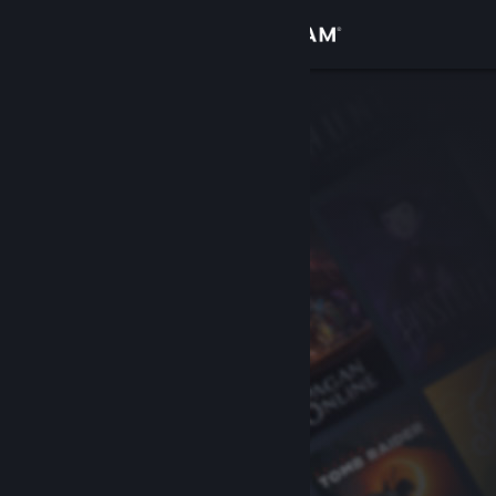
Login
Toko
Komunitas
Tentang
Bantuan
Ubah bahasa
Dapatkan Aplikasi Seluler Steam
Lihat situs web desktop