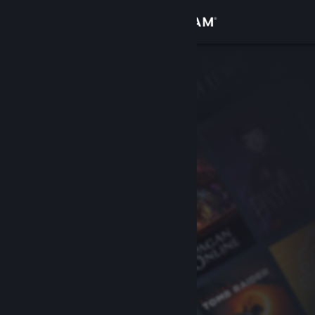
Login
Toko
Komunitas
Tentang
Bantuan
Ubah bahasa
Dapatkan Aplikasi Seluler Steam
Lihat situs web desktop