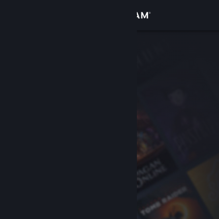
Login
Toko
Komunitas
Tentang
Bantuan
Ubah bahasa
Dapatkan Aplikasi Seluler Steam
Lihat situs web desktop