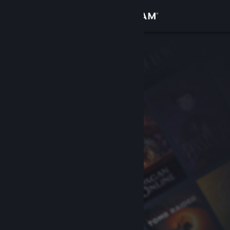
Login
Toko
Komunitas
Tentang
Bantuan
Ubah bahasa
Dapatkan Aplikasi Seluler Steam
Lihat situs web desktop