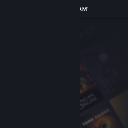
Login
Toko
Komunitas
Tentang
Bantuan
Ubah bahasa
Dapatkan Aplikasi Seluler Steam
Lihat situs web desktop