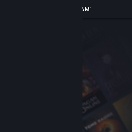
Login
Toko
Komunitas
Tentang
Bantuan
Ubah bahasa
Dapatkan Aplikasi Seluler Steam
Lihat situs web desktop