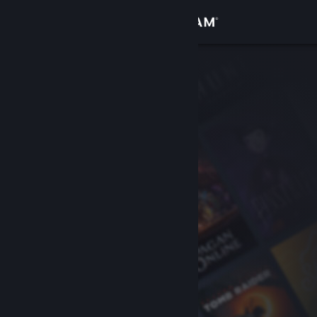
Login
Toko
Komunitas
Tentang
Bantuan
Ubah bahasa
Dapatkan Aplikasi Seluler Steam
Lihat situs web desktop