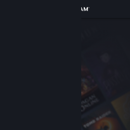
Login
Toko
Komunitas
Tentang
Bantuan
Ubah bahasa
Dapatkan Aplikasi Seluler Steam
Lihat situs web desktop