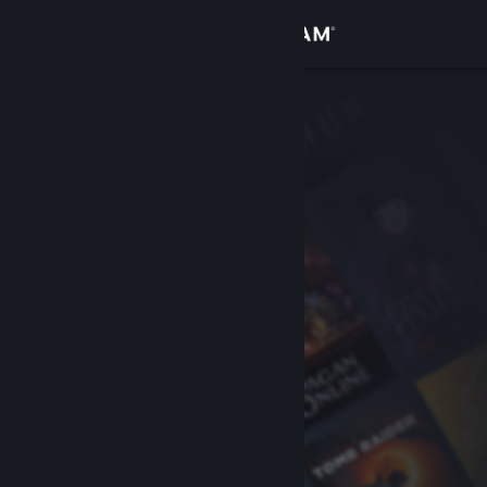
Login
Toko
Komunitas
Tentang
Bantuan
Ubah bahasa
Dapatkan Aplikasi Seluler Steam
Lihat situs web desktop