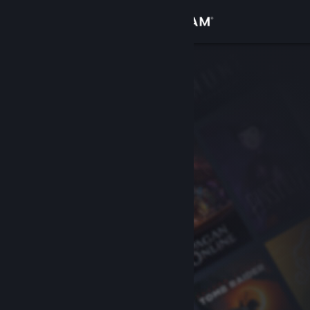
Login
Toko
Komunitas
Tentang
Bantuan
Ubah bahasa
Dapatkan Aplikasi Seluler Steam
Lihat situs web desktop