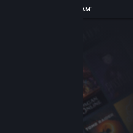
Login
Toko
Komunitas
Tentang
Bantuan
Ubah bahasa
Dapatkan Aplikasi Seluler Steam
Lihat situs web desktop