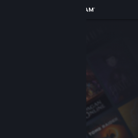
Login
Toko
Komunitas
Tentang
Bantuan
Ubah bahasa
Dapatkan Aplikasi Seluler Steam
Lihat situs web desktop