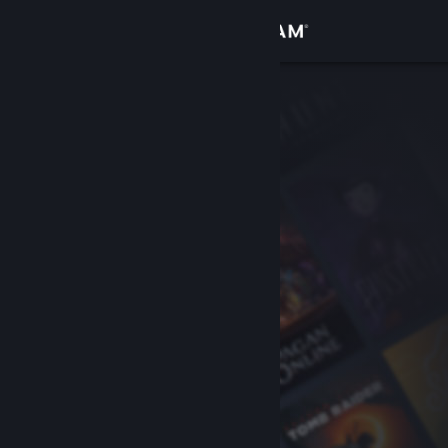
Login
Toko
Komunitas
Tentang
Bantuan
Ubah bahasa
Dapatkan Aplikasi Seluler Steam
Lihat situs web desktop