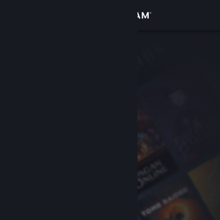
Login
Toko
Komunitas
Tentang
Bantuan
Ubah bahasa
Dapatkan Aplikasi Seluler Steam
Lihat situs web desktop