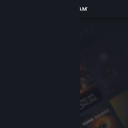
Login
Toko
Komunitas
Tentang
Bantuan
Ubah bahasa
Dapatkan Aplikasi Seluler Steam
Lihat situs web desktop