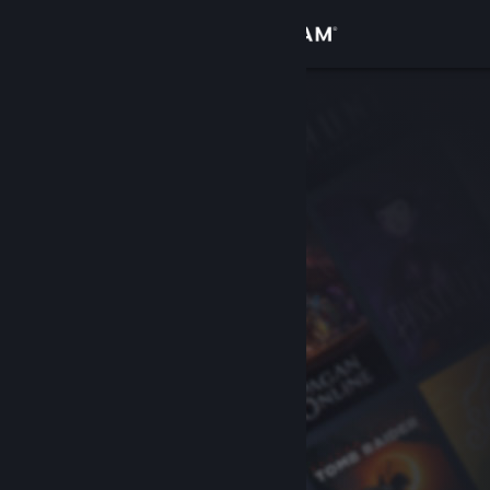
Login
Toko
Komunitas
Tentang
Bantuan
Ubah bahasa
Dapatkan Aplikasi Seluler Steam
Lihat situs web desktop