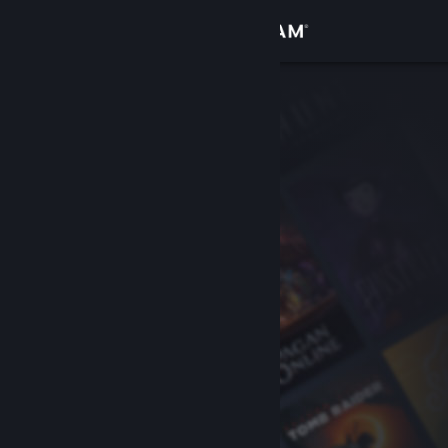
Login
Toko
Komunitas
Tentang
Bantuan
Ubah bahasa
Dapatkan Aplikasi Seluler Steam
Lihat situs web desktop