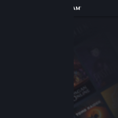
Login
Toko
Komunitas
Tentang
Bantuan
Ubah bahasa
Dapatkan Aplikasi Seluler Steam
Lihat situs web desktop