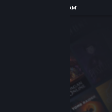
Login
Toko
Komunitas
Tentang
Bantuan
Ubah bahasa
Dapatkan Aplikasi Seluler Steam
Lihat situs web desktop