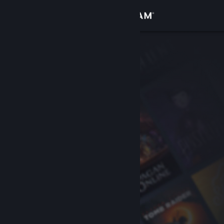
Login
Toko
Komunitas
Tentang
Bantuan
Ubah bahasa
Dapatkan Aplikasi Seluler Steam
Lihat situs web desktop