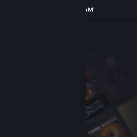
Login
Toko
Komunitas
Tentang
Bantuan
Ubah bahasa
Dapatkan Aplikasi Seluler Steam
Lihat situs web desktop