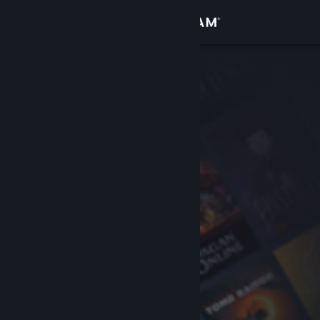
Login
Toko
Komunitas
Tentang
Bantuan
Ubah bahasa
Dapatkan Aplikasi Seluler Steam
Lihat situs web desktop