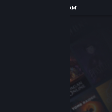
Login
Toko
Komunitas
Tentang
Bantuan
Ubah bahasa
Dapatkan Aplikasi Seluler Steam
Lihat situs web desktop