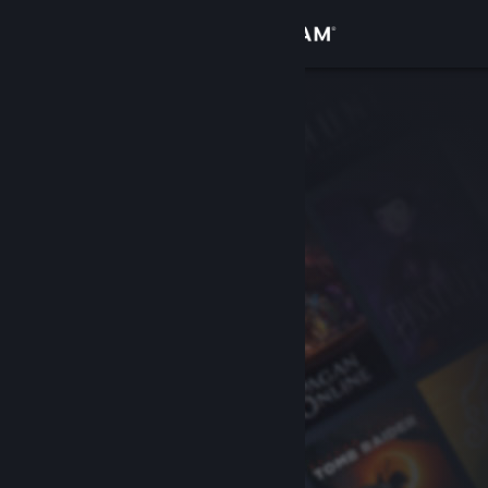
Login
Toko
Komunitas
Tentang
Bantuan
Ubah bahasa
Dapatkan Aplikasi Seluler Steam
Lihat situs web desktop