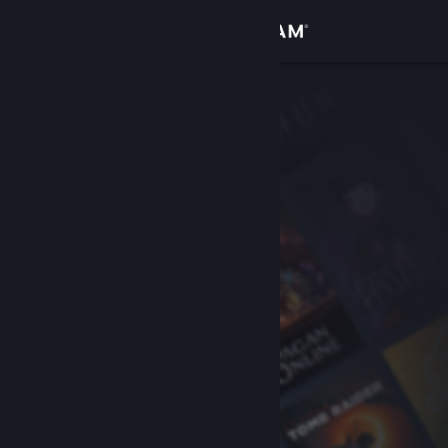
Login
Toko
Komunitas
Tentang
Bantuan
Ubah bahasa
Dapatkan Aplikasi Seluler Steam
Lihat situs web desktop