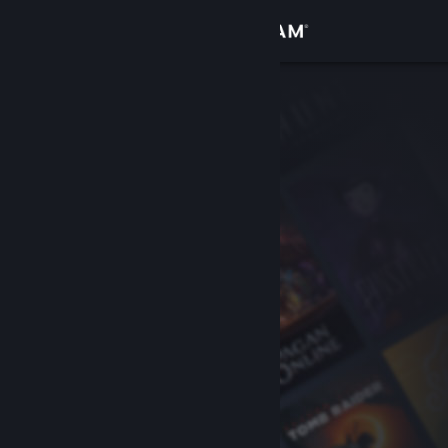
Login
Toko
Komunitas
Tentang
Bantuan
Ubah bahasa
Dapatkan Aplikasi Seluler Steam
Lihat situs web desktop