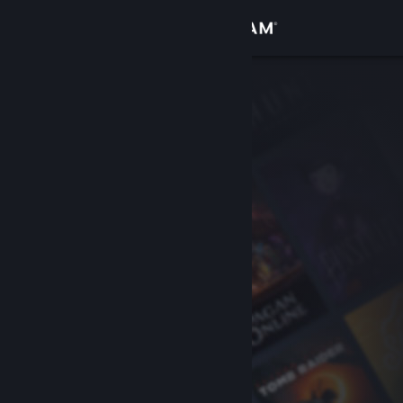
Login
Toko
Komunitas
Tentang
Bantuan
Ubah bahasa
Dapatkan Aplikasi Seluler Steam
Lihat situs web desktop